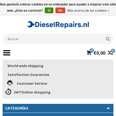
Nos gustaría colocar cookies en su ordenador para ayudar a mejorar este sitio
web. ¿Esto es correcto?
Sí
No
Más acerca de las cookies »
0
0
€0,00
World wide shipping
Satisfaction Guarantee
Customer Service
24/7 Online shopping
CATEGORÍAS