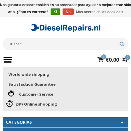
Nos gustaría colocar cookies en su ordenador para ayudar a mejorar este sitio
web. ¿Esto es correcto?
Sí
No
Más acerca de las cookies »
0
0
€0,00
World wide shipping
Satisfaction Guarantee
Customer Service
24/7 Online shopping
CATEGORÍAS