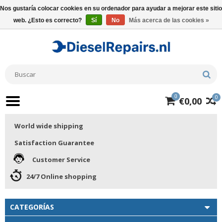
Nos gustaría colocar cookies en su ordenador para ayudar a mejorar este sitio
web. ¿Esto es correcto?
Sí
No
Más acerca de las cookies »
0
0
€0,00
World wide shipping
Satisfaction Guarantee
Customer Service
24/7 Online shopping
CATEGORÍAS