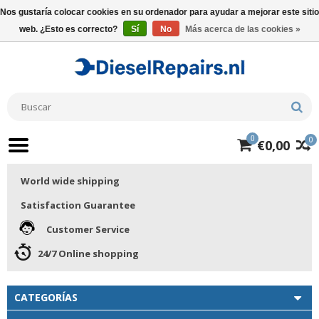
Nos gustaría colocar cookies en su ordenador para ayudar a mejorar este sitio
web. ¿Esto es correcto?
Sí
No
Más acerca de las cookies »
0
0
€0,00
World wide shipping
Satisfaction Guarantee
Customer Service
24/7 Online shopping
CATEGORÍAS