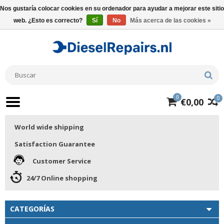
Nos gustaría colocar cookies en su ordenador para ayudar a mejorar este sitio
web. ¿Esto es correcto?
Sí
No
Más acerca de las cookies »
0
0
€0,00
World wide shipping
Satisfaction Guarantee
Customer Service
24/7 Online shopping
CATEGORÍAS