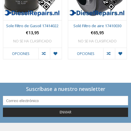
Sole Filtro de Gasoil 17414022
Solé Filtro de aire 17410030
€13,95
€65,95
NO SE HA CLASIFICADO
NO SE HA CLASIFICADO
OPCIONES
OPCIONES
Suscríbase a nuestro newsletter
ENVIAR