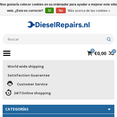
Nos gustaría colocar cookies en su ordenador para ayudar a mejorar este sitio
web. ¿Esto es correcto?
Sí
No
Más acerca de las cookies »
0
0
€0,00
World wide shipping
Satisfaction Guarantee
Customer Service
24/7 Online shopping
CATEGORÍAS