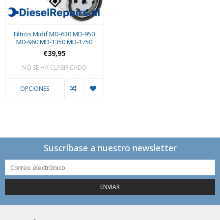
Filtros Midif MD-630 MD-950
MD-960 MD-1350 MD-1750
€39,95
NO SE HA CLASIFICADO
OPCIONES
Suscríbase a nuestro newsletter
ENVIAR