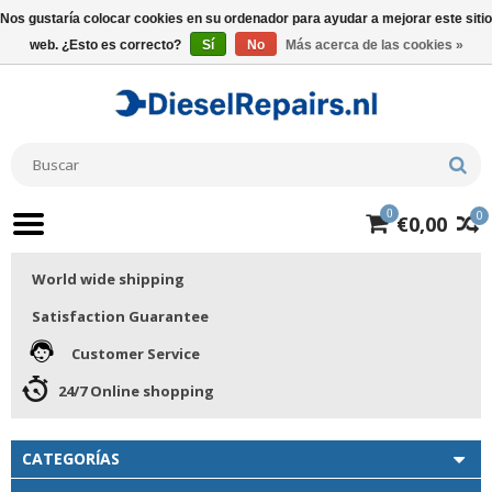
Nos gustaría colocar cookies en su ordenador para ayudar a mejorar este sitio
web. ¿Esto es correcto?
Sí
No
Más acerca de las cookies »
0
0
€0,00
World wide shipping
Satisfaction Guarantee
Customer Service
24/7 Online shopping
CATEGORÍAS