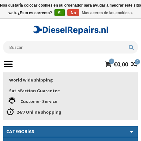
Nos gustaría colocar cookies en su ordenador para ayudar a mejorar este sitio
web. ¿Esto es correcto?
Sí
No
Más acerca de las cookies »
0
0
€0,00
World wide shipping
Satisfaction Guarantee
Customer Service
24/7 Online shopping
CATEGORÍAS