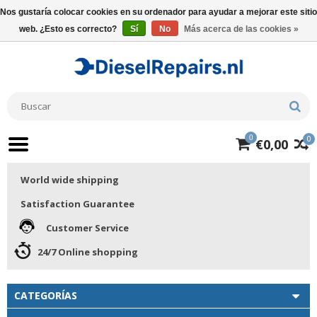
Nos gustaría colocar cookies en su ordenador para ayudar a mejorar este sitio
web. ¿Esto es correcto?
Sí
No
Más acerca de las cookies »
0
0
€0,00
World wide shipping
Satisfaction Guarantee
Customer Service
24/7 Online shopping
CATEGORÍAS