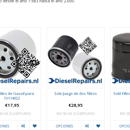
o desde el año 1.983 hasta el año 2.000.
Filtro de Gasoil para
Sole Juego de dos filtros
Solé Filt
13114022
€17,95
€28,95
SE HA CLASIFICADO
NO SE HA CLASIFICADO
NO SE
IONES
OPCIONES
OPCIO