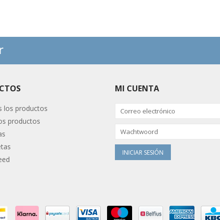
r
CTOS
MI CUENTA
 los productos
s productos
as
etas
eed