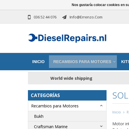
Nos gustaría colocar cookies en s
036 52 44 076
Info@errenzo.com
INICIO
RECAMBIOS PARA MOTORES
KIT
World wide shipping
SOL
CATEGORÍAS
Recambios para Motores
Inicio
R
Bukh
Motor int
Craftsman Marine