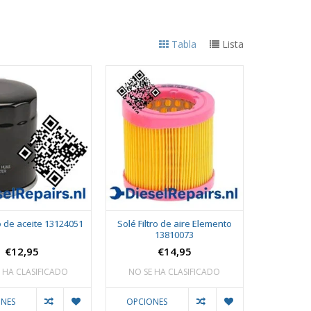
Tabla
Lista
ro de aceite 13124051
Solé Filtro de aire Elemento
13810073
€12,95
€14,95
 HA CLASIFICADO
NO SE HA CLASIFICADO
NES
OPCIONES