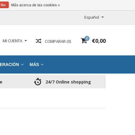
No
Más acerca de las cookies »
Español
0
€0,00
MI CUENTA
COMPARAR (0)
ERACIÓN
MÁS
ce
24/7 Online shopping