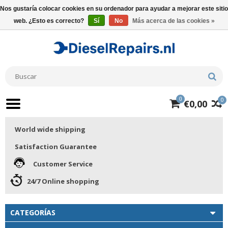
Nos gustaría colocar cookies en su ordenador para ayudar a mejorar este sitio
web. ¿Esto es correcto?
Sí
No
Más acerca de las cookies »
0
0
€0,00
World wide shipping
Satisfaction Guarantee
Customer Service
24/7 Online shopping
CATEGORÍAS