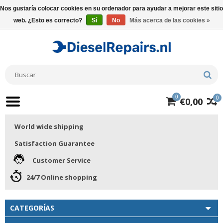
Nos gustaría colocar cookies en su ordenador para ayudar a mejorar este sitio
web. ¿Esto es correcto?
Sí
No
Más acerca de las cookies »
0
0
€0,00
World wide shipping
Satisfaction Guarantee
Customer Service
24/7 Online shopping
CATEGORÍAS