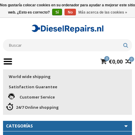
Nos gustaría colocar cookies en su ordenador para ayudar a mejorar este sitio
web. ¿Esto es correcto?
Sí
No
Más acerca de las cookies »
0
0
€0,00
World wide shipping
Satisfaction Guarantee
Customer Service
24/7 Online shopping
CATEGORÍAS