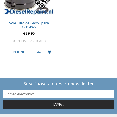
Sole Filtro de Gasoil para
17114022
€29,95
NO SE HA CLASIFICADO
OPCIONES
Suscríbase a nuestro newsletter
ENVIAR