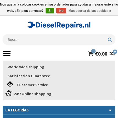
Nos gustaría colocar cookies en su ordenador para ayudar a mejorar este sitio
web. ¿Esto es correcto?
Sí
No
Más acerca de las cookies »
0
0
€0,00
World wide shipping
Satisfaction Guarantee
Customer Service
24/7 Online shopping
CATEGORÍAS