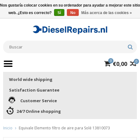
Nos gustaría colocar cookies en su ordenador para ayudar a mejorar este sitio
web. ¿Esto es correcto?
Sí
No
Más acerca de las cookies »
0
0
€0,00
World wide shipping
Satisfaction Guarantee
Customer Service
24/7 Online shopping
Inicio
Equivale Elemento filtro de aire para Solé 13810073