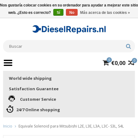
Nos gustaría colocar cookies en su ordenador para ayudar a mejorar este sitio
web. ¿Esto es correcto?
Sí
No
Más acerca de las cookies »
0
0
€0,00
World wide shipping
Satisfaction Guarantee
Customer Service
24/7 Online shopping
Inicio
Equivale Solenoid para Mitsubishi L2E, L3E, L3A, L3C- S3L, S4L