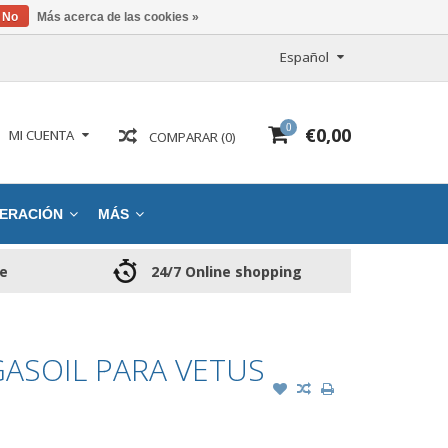
No
Más acerca de las cookies »
Español
0
€0,00
MI CUENTA
COMPARAR (0)
ERACIÓN
MÁS
ce
24/7 Online shopping
GASOIL PARA VETUS