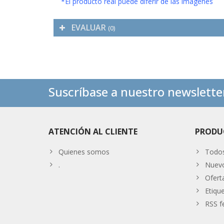
*El producto real puede diferir de las imágenes
EVALUAR
(0)
Suscríbase a nuestro newslette
ATENCIÓN AL CLIENTE
PRODU
Quienes somos
Todos
.
Nuevo
Ofert
Etiqu
RSS f