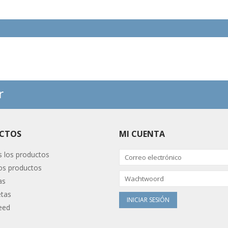
r
CTOS
MI CUENTA
 los productos
s productos
as
etas
eed