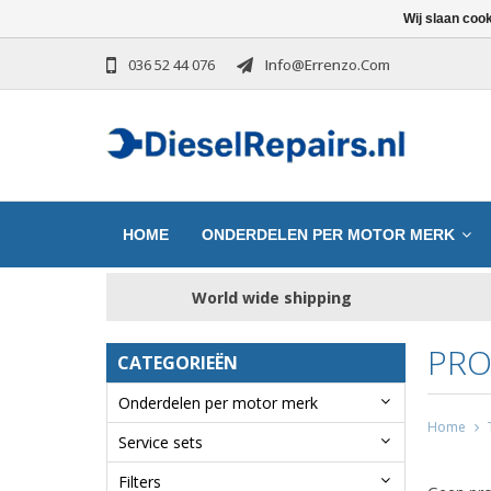
Wij slaan coo
036 52 44 076
Info@errenzo.com
HOME
ONDERDELEN PER MOTOR MERK
World wide shipping
PRO
CATEGORIEËN
Onderdelen per motor merk
Home
Service sets
Filters