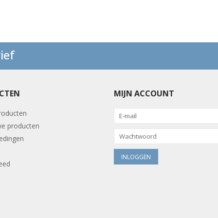
ief
CTEN
MIJN ACCOUNT
producten
e producten
edingen
eed