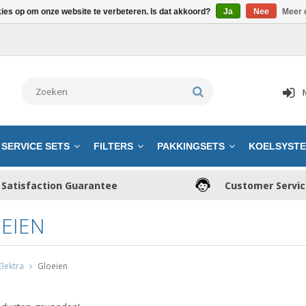
kies op om onze website te verbeteren. Is dat akkoord?
Ja
Nee
Meer 
SERVICE SETS
FILTERS
PAKKINGSETS
KOELSYST
Satisfaction Guarantee
Customer Servi
EIEN
Elektra
Gloeien