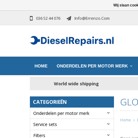
Wij slaan coo
036 52 44 076
Info@errenzo.com
HOME
ONDERDELEN PER MOTOR MERK
World wide shipping
GLO
CATEGORIEËN
Onderdelen per motor merk
Home
Service sets
Filters