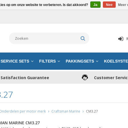
kies op om onze website te verbeteren. Is dat akkoord?
Ja
Nee
Meer 
SERVICE SETS
FILTERS
PAKKINGSETS
KOELSYST
Satisfaction Guarantee
Customer Servi
.27
Onderdelen per motor merk
Craftsman Marine
CM3.27
MAN MARINE CM3.27