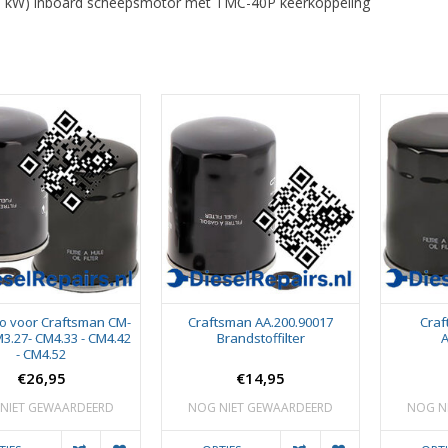
0 kW) inboard scheepsmotor met TMC-40P keerkoppeling
duo voor Craftsman CM-
Craftsman AA.200.90017
Craf
M3.27- CM4.33 - CM4.42
Brandstoffilter
A
- CM4.52
€26,95
€14,95
NIET GEWAARDEERD
NOG NIET GEWAARDEERD
NOG N