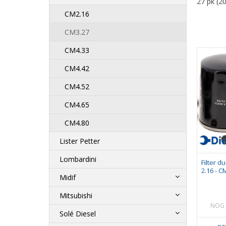
27 pk (2
CM2.16
CM3.27
CM4.33
CM4.42
CM4.52
CM4.65
CM4.80
Lister Petter
Lombardini
Filter 
2.16 - C
Midif
Mitsubishi
NOG 
Solé Diesel