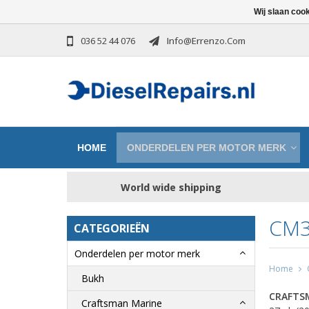
Wij slaan coo
036 52 44 076
Info@errenzo.com
HOME
ONDERDELEN PER MOTOR MERK
World wide shipping
CM3
CATEGORIEËN
Onderdelen per motor merk
Home
Bukh
CRAFTS
Craftsman Marine