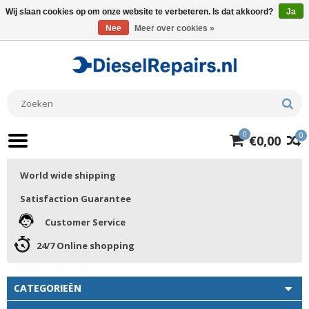
Wij slaan cookies op om onze website te verbeteren. Is dat akkoord?
Ja
Nee
Meer over cookies »
0
0
€0,00
World wide shipping
Satisfaction Guarantee
Customer Service
24/7 Online shopping
CATEGORIEËN