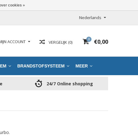
over cookies »
Nederlands
0
€0,00
MIJN ACCOUNT
VERGELIJK (0)
EEM
BRANDSTOFSYSTEEM
MEER
ce
24/7 Online shopping
urbo.