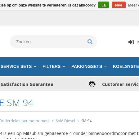
kies op om onze website te verbeteren. Is dat akkoord?
Ja
Nee
Meer 
SERVICE SETS
FILTERS
PAKKINGSETS
KOELSYST
Satisfaction Guarantee
Customer Servi
E SM 94
Onderdelen per motor merk
Solé Diesel
SM 94
 is een op Mitsubishi gebaseerde 4-cilinder binnenboordmotor met t