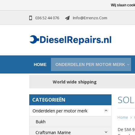
Wij slaan coo
036 52 44 076
Info@errenzo.com
HOME
ONDERDELEN PER MOTOR MERK
World wide shipping
SOL
CATEGORIEËN
Onderdelen per motor merk
Home
Bukh
De SM-94
Craftsman Marine