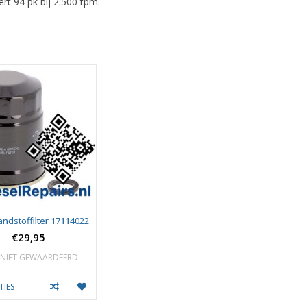
rt 94 pk bij 2.500 tpm.
andstoffilter 17114022
€29,95
NIET GEWAARDEERD
TIES