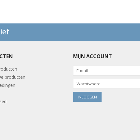
ief
CTEN
MIJN ACCOUNT
producten
e producten
edingen
eed