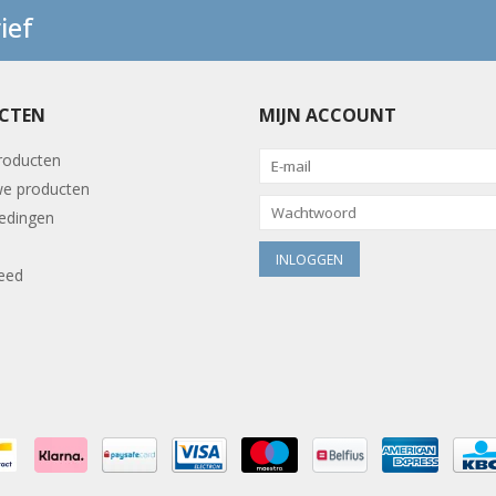
ief
CTEN
MIJN ACCOUNT
producten
e producten
edingen
eed