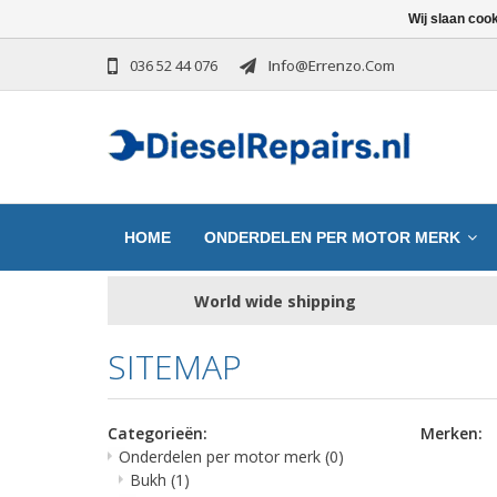
Wij slaan coo
036 52 44 076
Info@errenzo.com
HOME
ONDERDELEN PER MOTOR MERK
World wide shipping
SITEMAP
Categorieën:
Merken:
Onderdelen per motor merk
(0)
Bukh
(1)