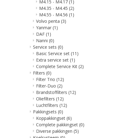
M4.15 - M4.17
(1)
M4.35 - M4.45
(2)
M4.55 - M4.56
(1)
Volvo penta
(3)
Yanmar
(1)
DAF
(1)
Nanni
(0)
Service sets
(0)
Basic Service set
(11)
Extra service set
(1)
Complete Service Kit
(2)
Filters
(0)
Filter Trio
(12)
Filter-Duo
(2)
Brandstoffilters
(12)
Oliefilters
(12)
Luchtfilters
(12)
Pakkingsets
(0)
Koppakkingset
(6)
Complete pakkingset
(0)
Diverse pakkingen
(5)
Koelsysteem
(0)