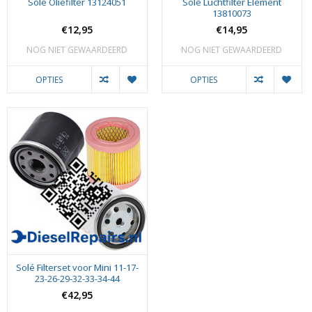
Solé Oliefilter 13124051
Solé Luchtfilter Element
13810073
€12,95
€14,95
NOG NIET GEWAARDEERD
NOG NIET GEWAARDEERD
OPTIES
OPTIES
Solé Filterset voor Mini 11-17-
23-26-29-32-33-34-44
€42,95