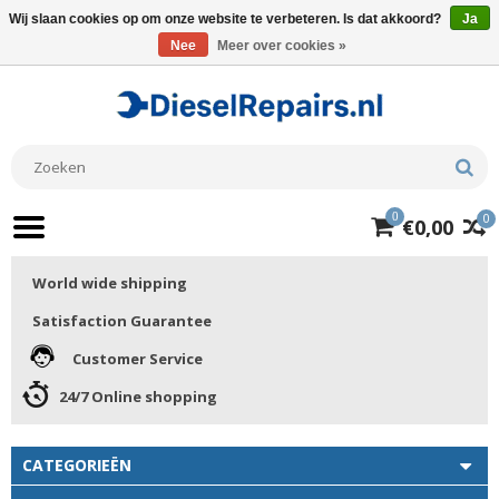
Wij slaan cookies op om onze website te verbeteren. Is dat akkoord?
Ja
Nee
Meer over cookies »
0
0
€0,00
World wide shipping
Satisfaction Guarantee
Customer Service
24/7 Online shopping
CATEGORIEËN