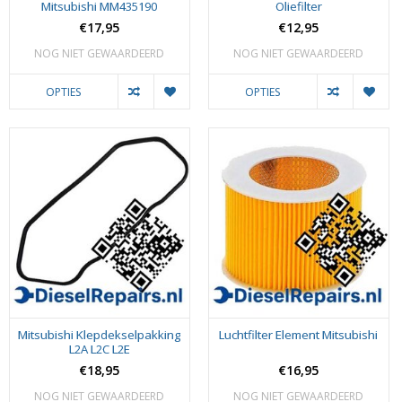
Mitsubishi MM435190
Oliefilter
€17,95
€12,95
NOG NIET GEWAARDEERD
NOG NIET GEWAARDEERD
OPTIES
OPTIES
Mitsubishi Klepdekselpakking
Luchtfilter Element Mitsubishi
L2A L2C L2E
€18,95
€16,95
NOG NIET GEWAARDEERD
NOG NIET GEWAARDEERD