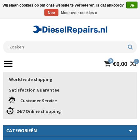
Wij slaan cookies op om onze website te verbeteren. Is dat akkoord?
Ja
Nee
Meer over cookies »
0
0
€0,00
World wide shipping
Satisfaction Guarantee
Customer Service
24/7 Online shopping
CATEGORIEËN