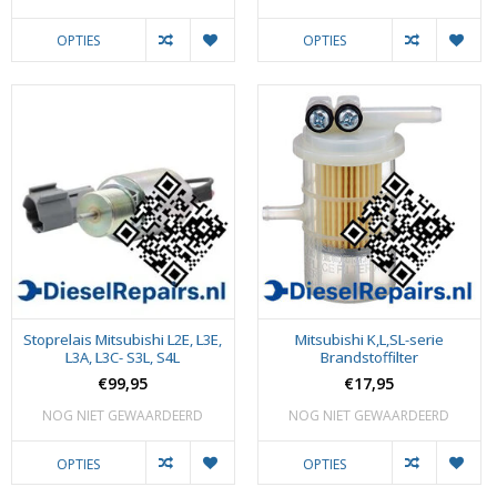
OPTIES
OPTIES
Stoprelais Mitsubishi L2E, L3E,
Mitsubishi K,L,SL-serie
L3A, L3C- S3L, S4L
Brandstoffilter
€99,95
€17,95
NOG NIET GEWAARDEERD
NOG NIET GEWAARDEERD
OPTIES
OPTIES