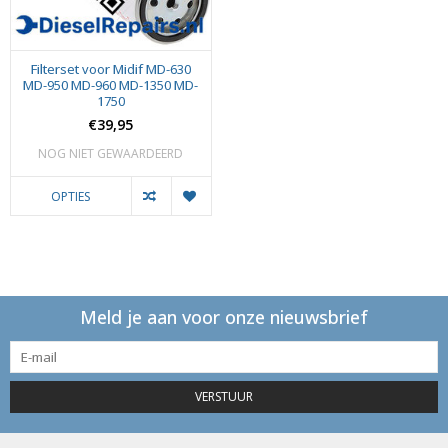
Filterset voor Midif MD-630
MD-950 MD-960 MD-1350 MD-
1750
€39,95
NOG NIET GEWAARDEERD
OPTIES
Meld je aan voor onze nieuwsbrief
VERSTUUR