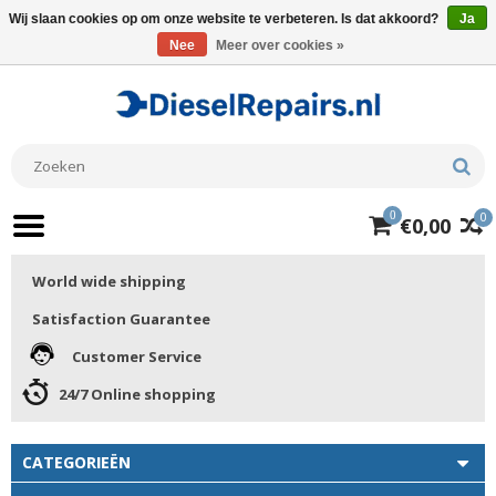
Wij slaan cookies op om onze website te verbeteren. Is dat akkoord?
Ja
Nee
Meer over cookies »
0
0
€0,00
World wide shipping
Satisfaction Guarantee
Customer Service
24/7 Online shopping
CATEGORIEËN