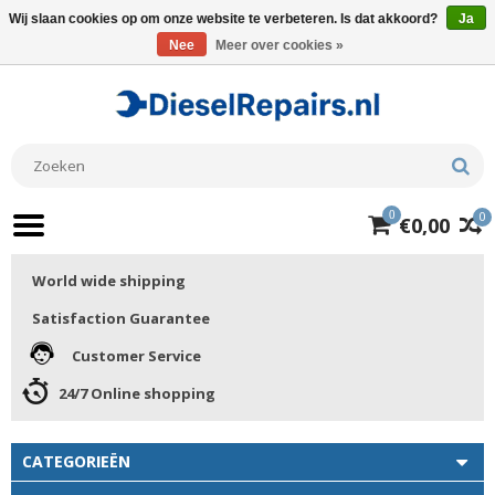
Wij slaan cookies op om onze website te verbeteren. Is dat akkoord?
Ja
Nee
Meer over cookies »
0
0
€0,00
World wide shipping
Satisfaction Guarantee
Customer Service
24/7 Online shopping
CATEGORIEËN