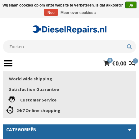
Wij slaan cookies op om onze website te verbeteren. Is dat akkoord?
Ja
Nee
Meer over cookies »
0
0
€0,00
World wide shipping
Satisfaction Guarantee
Customer Service
24/7 Online shopping
CATEGORIEËN