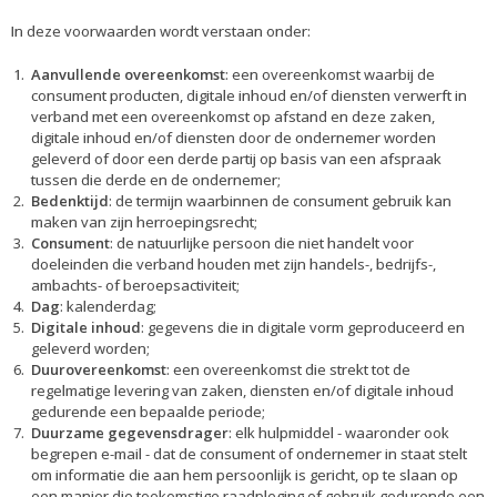
In deze voorwaarden wordt verstaan onder:
Aanvullende overeenkomst
: een overeenkomst waarbij de
consument producten, digitale inhoud en/of diensten verwerft in
verband met een overeenkomst op afstand en deze zaken,
digitale inhoud en/of diensten door de ondernemer worden
geleverd of door een derde partij op basis van een afspraak
tussen die derde en de ondernemer;
Bedenktijd
: de termijn waarbinnen de consument gebruik kan
maken van zijn herroepingsrecht;
Consument
:
de natuurlijke persoon die niet handelt voor
doeleinden die verband houden met zijn handels-, bedrijfs-,
ambachts- of beroepsactiviteit;
Dag
: kalenderdag;
Digitale inhoud
: gegevens die in digitale vorm geproduceerd en
geleverd worden;
Duurovereenkomst
: een overeenkomst die strekt tot de
regelmatige levering van zaken, diensten en/of digitale inhoud
gedurende een bepaalde periode;
Duurzame gegevensdrager
: elk hulpmiddel - waaronder ook
begrepen e-mail - dat de consument of ondernemer in staat stelt
om informatie die aan hem persoonlijk is gericht, op te slaan op
een manier die toekomstige raadpleging of gebruik gedurende een