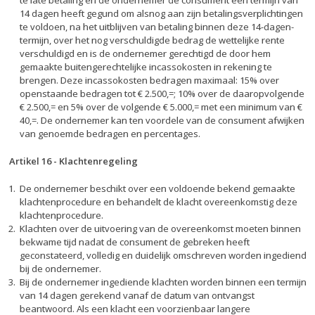
te late betaling en de ondernemer de consument een termijn van
14 dagen heeft gegund om alsnog aan zijn betalingsverplichtingen
te voldoen, na het uitblijven van betaling binnen deze 14-dagen-
termijn, over het nog verschuldigde bedrag de wettelijke rente
verschuldigd en is de ondernemer gerechtigd de door hem
gemaakte buitengerechtelijke incassokosten in rekening te
brengen. Deze incassokosten bedragen maximaal: 15% over
openstaande bedragen tot € 2.500,=; 10% over de daaropvolgende
€ 2.500,= en 5% over de volgende € 5.000,= met een minimum van €
40,=. De ondernemer kan ten voordele van de consument afwijken
van genoemde bedragen en percentages.
Artikel 16
-
Klachtenregeling
De ondernemer beschikt over een voldoende bekend gemaakte
klachtenprocedure en behandelt de klacht overeenkomstig deze
klachtenprocedure.
Klachten over de uitvoering van de overeenkomst moeten binnen
bekwame tijd nadat de consument de gebreken heeft
geconstateerd, volledig en duidelijk omschreven worden ingediend
bij de ondernemer.
Bij de ondernemer ingediende klachten worden binnen een termijn
van 14 dagen gerekend vanaf de datum van ontvangst
beantwoord. Als een klacht een voorzienbaar langere