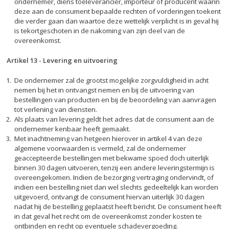
ondernemer, diens toeleverancier, importeur of producent waarin
deze aan de consument bepaalde rechten of vorderingen toekent
die verder gaan dan waartoe deze wettelijk verplicht is in geval hij
is tekortgeschoten in de nakoming van zijn deel van de
overeenkomst.
Artikel 13
-
Levering en uitvoering
De ondernemer zal de grootst mogelijke zorgvuldigheid in acht
nemen bij het in ontvangst nemen en bij de uitvoering van
bestellingen van producten en bij de beoordeling van aanvragen
tot verlening van diensten.
Als plaats van levering geldt het adres dat de consument aan de
ondernemer kenbaar heeft gemaakt.
Met inachtneming van hetgeen hierover in artikel 4 van deze
algemene voorwaarden is vermeld, zal de ondernemer
geaccepteerde bestellingen met bekwame spoed doch uiterlijk
binnen 30 dagen uitvoeren, tenzij een andere leveringstermijn is
overeengekomen. Indien de bezorging vertraging ondervindt, of
indien een bestelling niet dan wel slechts gedeeltelijk kan worden
uitgevoerd, ontvangt de consument hiervan uiterlijk 30 dagen
nadat hij de bestelling geplaatst heeft bericht. De consument heeft
in dat geval het recht om de overeenkomst zonder kosten te
ontbinden en recht op eventuele schadevergoeding.