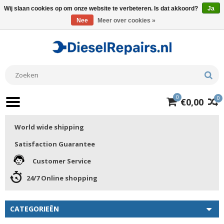
Wij slaan cookies op om onze website te verbeteren. Is dat akkoord?
Ja
Nee
Meer over cookies »
0
0
€0,00
World wide shipping
Satisfaction Guarantee
Customer Service
24/7 Online shopping
CATEGORIEËN