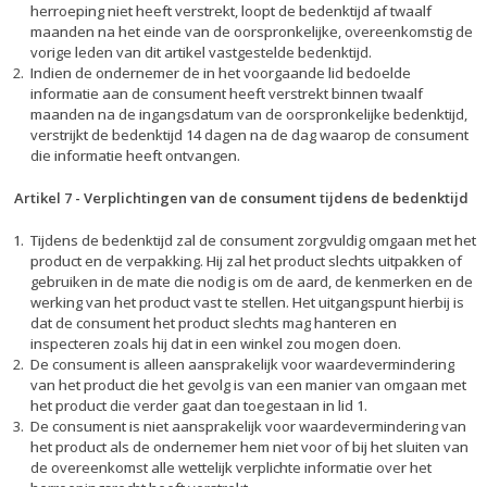
herroeping niet heeft verstrekt, loopt de bedenktijd af twaalf
maanden na het einde van de oorspronkelijke, overeenkomstig de
vorige leden van dit artikel vastgestelde bedenktijd.
Indien de ondernemer de in het voorgaande lid bedoelde
informatie aan de consument heeft verstrekt binnen twaalf
maanden na de ingangsdatum van de oorspronkelijke bedenktijd,
verstrijkt de bedenktijd 14 dagen na de dag waarop de consument
die informatie heeft ontvangen.
Artikel 7
-
Verplichtingen van de consument tijdens de bedenktijd
Tijdens de bedenktijd zal de consument zorgvuldig omgaan met het
product en de verpakking. Hij zal het product slechts uitpakken of
gebruiken in de mate die nodig is om de aard, de kenmerken en de
werking van het product vast te stellen. Het uitgangspunt hierbij is
dat de consument het product slechts mag hanteren en
inspecteren zoals hij dat in een winkel zou mogen doen.
De consument is alleen aansprakelijk voor waardevermindering
van het product die het gevolg is van een manier van omgaan met
het product die verder gaat dan toegestaan in lid 1.
De consument is niet aansprakelijk voor waardevermindering van
het product als de ondernemer hem niet voor of bij het sluiten van
de overeenkomst alle wettelijk verplichte informatie over het