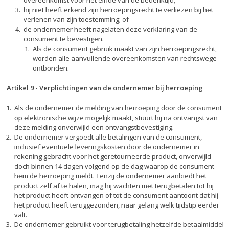
overeenkomst voor het einde van de bedenktijd;
hij niet heeft erkend zijn herroepingsrecht te verliezen bij het
verlenen van zijn toestemming; of
de ondernemer heeft nagelaten deze verklaring van de
consument te bevestigen.
Als de consument gebruik maakt van zijn herroepingsrecht,
worden alle aanvullende overeenkomsten van rechtswege
ontbonden.
Artikel 9 - Verplichtingen van de ondernemer bij herroeping
Als de ondernemer de melding van herroeping door de consument
op elektronische wijze mogelijk maakt, stuurt hij na ontvangst van
deze melding onverwijld een ontvangstbevestiging.
De ondernemer vergoedt alle betalingen van de consument,
inclusief eventuele leveringskosten door de ondernemer in
rekening gebracht voor het geretourneerde product, onverwijld
doch binnen 14 dagen volgend op de dag waarop de consument
hem de herroeping meldt. Tenzij de ondernemer aanbiedt het
product zelf af te halen, mag hij wachten met terugbetalen tot hij
het product heeft ontvangen of tot de consument aantoont dat hij
het product heeft teruggezonden, naar gelang welk tijdstip eerder
valt.
De ondernemer gebruikt voor terugbetaling hetzelfde betaalmiddel