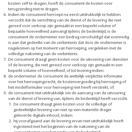
kosten zelf te dragen, hoeft de consument de kosten voor
terugzending niet te dragen.
Indien de consument herroept na eerst uitdrukkelijk te hebben
verzocht dat de verrichting van de dienst of de levering die niet
gereed voor verkoop zijn gemaakt in een beperkt volume of
bepaalde hoeveelheid aanvangt tijdens de bedenktijd, is de
consument de ondernemer een bedrag verschuldigd dat evenredig
is aan dat gedeelte van de verbintenis dat door de ondernemer is
nagekomen op het moment van herroeping, vergeleken met de
volledige nakoming van de verbintenis.
De consument draagt geen kosten voor de uitvoering van diensten
of de levering, die niet gereed voor verkoop zijn gemaakt in een
beperkt volume of hoeveelheid, of tot levering indien:
de ondernemer de consument de wettelijk verplichte informatie
over het herroepingsrecht, de kostenvergoeding bij herroeping of
het modelformulier voor herroeping niet heeft verstrekt, of;
de consument niet uitdrukkelijk om de aanvang van de uitvoering
van de dienst of levering van, tijdens de bedenktijd heeft verzocht.
De consument draagt geen kosten voor de volledige of
gedeeltelijke levering van niet op een materiële drager
geleverde digitale inhoud, indien:
hij voorafgaand aan de levering ervan niet uitdrukkelijk heeft
ingestemd met het beginnen van de nakoming van de