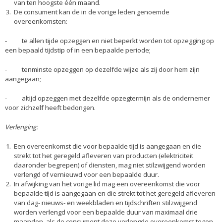
van ten hoogste één maand.
De consument kan de in de vorige leden genoemde
overeenkomsten:
- te allen tijde opzeggen en niet beperkt worden tot opzegging op
een bepaald tijdstip of in een bepaalde periode;
- tenminste opzeggen op dezelfde wijze als zij door hem zijn
aangegaan;
- altijd opzeggen met dezelfde opzegtermijn als de ondernemer
voor zichzelf heeft bedongen.
Verlenging:
Een overeenkomst die voor bepaalde tijd is aangegaan en die
strekt tot het geregeld afleveren van producten (elektriciteit
daaronder begrepen) of diensten, mag niet stilzwijgend worden
verlengd of vernieuwd voor een bepaalde duur.
In afwijking van het vorige lid mag een overeenkomst die voor
bepaalde tijd is aangegaan en die strekt tot het geregeld afleveren
van dag- nieuws- en weekbladen en tijdschriften stilzwijgend
worden verlengd voor een bepaalde duur van maximaal drie
maanden, als de consument deze verlengde overeenkomst tegen