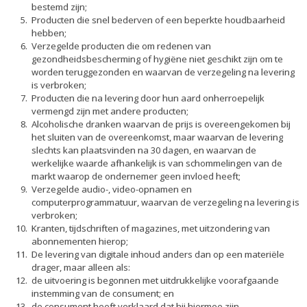
bestemd zijn;
Producten die snel bederven of een beperkte houdbaarheid
hebben;
Verzegelde producten die om redenen van
gezondheidsbescherming of hygiëne niet geschikt zijn om te
worden teruggezonden en waarvan de verzegeling na levering
is verbroken;
Producten die na levering door hun aard onherroepelijk
vermengd zijn met andere producten;
Alcoholische dranken waarvan de prijs is overeengekomen bij
het sluiten van de overeenkomst, maar waarvan de levering
slechts kan plaatsvinden na 30 dagen, en waarvan de
werkelijke waarde afhankelijk is van schommelingen van de
markt waarop de ondernemer geen invloed heeft;
Verzegelde audio-, video-opnamen en
computerprogrammatuur, waarvan de verzegeling na levering is
verbroken;
Kranten, tijdschriften of magazines, met uitzondering van
abonnementen hierop;
De levering van digitale inhoud anders dan op een materiële
drager, maar alleen als:
de uitvoering is begonnen met uitdrukkelijke voorafgaande
instemming van de consument; en
de consument heeft verklaard dat hij hiermee zijn