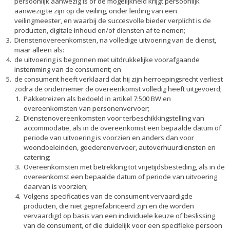
persoonlijk aanwezig is of de mogelijkheid krijgt persoonlijk
aanwezig te zijn op de veiling, onder leiding van een
veilingmeester, en waarbij de succesvolle bieder verplicht is de
producten, digitale inhoud en/of diensten af te nemen;
Dienstenovereenkomsten, na volledige uitvoering van de dienst,
maar alleen als:
de uitvoering is begonnen met uitdrukkelijke voorafgaande
instemming van de consument; en
de consument heeft verklaard dat hij zijn herroepingsrecht verliest
zodra de ondernemer de overeenkomst volledig heeft uitgevoerd;
Pakketreizen als bedoeld in artikel 7:500 BW en
overeenkomsten van personenvervoer;
Dienstenovereenkomsten voor terbeschikkingstelling van
accommodatie, als in de overeenkomst een bepaalde datum of
periode van uitvoering is voorzien en anders dan voor
woondoeleinden, goederenvervoer, autoverhuurdiensten en
catering;
Overeenkomsten met betrekking tot vrijetijdsbesteding, als in de
overeenkomst een bepaalde datum of periode van uitvoering
daarvan is voorzien;
Volgens specificaties van de consument vervaardigde
producten, die niet geprefabriceerd zijn en die worden
vervaardigd op basis van een individuele keuze of beslissing
van de consument, of die duidelijk voor een specifieke persoon