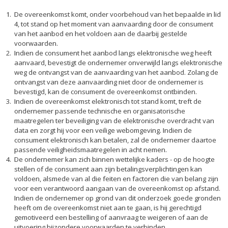
De overeenkomst komt, onder voorbehoud van het bepaalde in lid
4, tot stand op het moment van aanvaarding door de consument
van het aanbod en het voldoen aan de daarbij gestelde
voorwaarden.
Indien de consument het aanbod langs elektronische weg heeft
aanvaard, bevestigt de ondernemer onverwijld langs elektronische
weg de ontvangst van de aanvaarding van het aanbod. Zolang de
ontvangst van deze aanvaarding niet door de ondernemer is
bevestigd, kan de consument de overeenkomst ontbinden.
Indien de overeenkomst elektronisch tot stand komt, treft de
ondernemer passende technische en organisatorische
maatregelen ter beveiliging van de elektronische overdracht van
data en zorgt hij voor een veilige webomgeving. Indien de
consument elektronisch kan betalen, zal de ondernemer daartoe
passende veiligheidsmaatregelen in acht nemen.
De ondernemer kan zich binnen wettelijke kaders - op de hoogte
stellen of de consument aan zijn betalingsverplichtingen kan
voldoen, alsmede van al die feiten en factoren die van belang zijn
voor een verantwoord aangaan van de overeenkomst op afstand.
Indien de ondernemer op grond van dit onderzoek goede gronden
heeft om de overeenkomst niet aan te gaan, is hij gerechtigd
gemotiveerd een bestelling of aanvraag te weigeren of aan de
uitvoering bijzondere voorwaarden te verbinden.