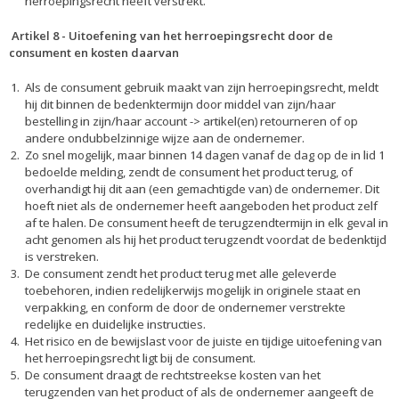
herroepingsrecht heeft verstrekt.
Artikel 8
-
Uitoefening van het herroepingsrecht door de
consument en kosten daarvan
Als de consument gebruik maakt van zijn herroepingsrecht, meldt
hij dit binnen de bedenktermijn door middel van zijn/haar
bestelling in zijn/haar account -> artikel(en) retourneren of op
andere ondubbelzinnige wijze aan de ondernemer.
Zo snel mogelijk, maar binnen 14 dagen vanaf de dag op de in lid 1
bedoelde melding, zendt de consument het product terug, of
overhandigt hij dit aan (een gemachtigde van) de ondernemer. Dit
hoeft niet als de ondernemer heeft aangeboden het product zelf
af te halen. De consument heeft de terugzendtermijn in elk geval in
acht genomen als hij het product terugzendt voordat de bedenktijd
is verstreken.
De consument zendt het product terug met alle geleverde
toebehoren, indien redelijkerwijs mogelijk in originele staat en
verpakking, en conform de door de ondernemer verstrekte
redelijke en duidelijke instructies.
Het risico en de bewijslast voor de juiste en tijdige uitoefening van
het herroepingsrecht ligt bij de consument.
De consument draagt de rechtstreekse kosten van het
terugzenden van het product of als de ondernemer aangeeft de