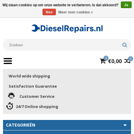
Wij slaan cookies op om onze website te verbeteren. Is dat akkoord?
Ja
Nee
Meer over cookies »
0
0
€0,00
World wide shipping
Satisfaction Guarantee
Customer Service
24/7 Online shopping
CATEGORIEËN