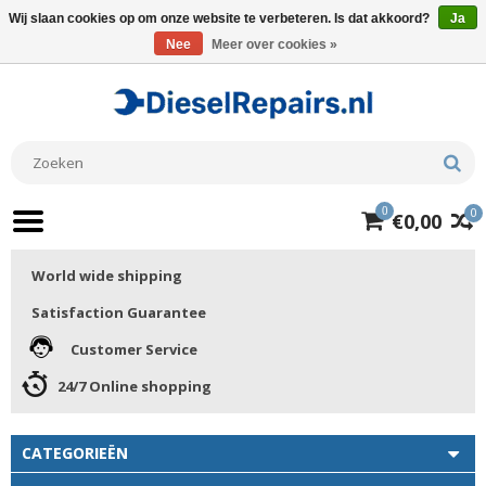
Wij slaan cookies op om onze website te verbeteren. Is dat akkoord?
Ja
Nee
Meer over cookies »
0
0
€0,00
World wide shipping
Satisfaction Guarantee
Customer Service
24/7 Online shopping
CATEGORIEËN