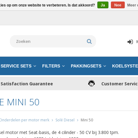
kies op om onze website te verbeteren. Is dat akkoord?
Ja
Nee
Meer 
SERVICE SETS
FILTERS
PAKKINGSETS
KOELSYST
Satisfaction Guarantee
Customer Servi
E MINI 50
Onderdelen per motor merk
Solé Diesel
Mini 50
el motor met Seat-basis, de 4 cilinder - 50 CV bij 3.800 tpm.