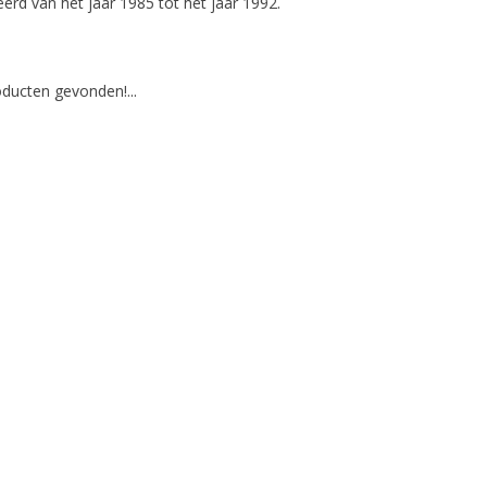
erd van het jaar 1985 tot het jaar 1992.
ducten gevonden!...