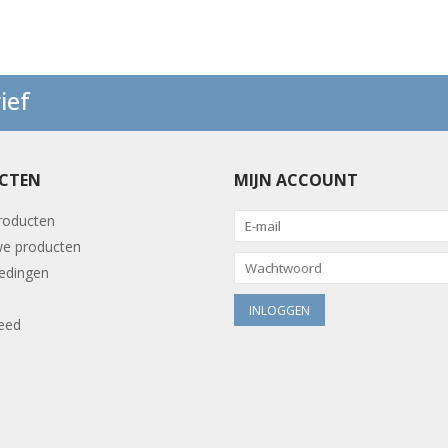
ief
CTEN
MIJN ACCOUNT
producten
e producten
edingen
eed