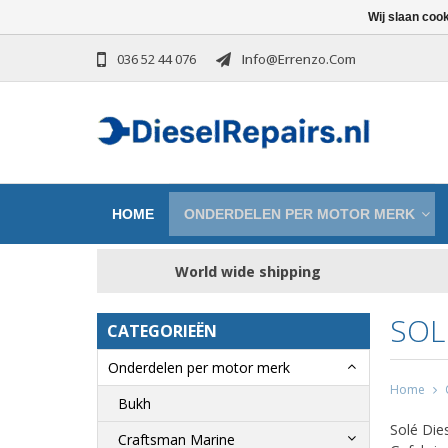
Wij slaan coo
036 52 44 076
Info@errenzo.com
HOME
ONDERDELEN PER MOTOR MERK
World wide shipping
SOL
CATEGORIEËN
Onderdelen per motor merk
Home
Bukh
Solé Dies
Craftsman Marine