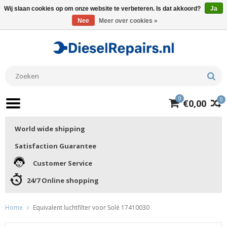
Wij slaan cookies op om onze website te verbeteren. Is dat akkoord?
Ja
Nee
Meer over cookies »
0
0
€0,00
World wide shipping
Satisfaction Guarantee
Customer Service
24/7 Online shopping
Home
Equivalent luchtfilter voor Solé 17410030