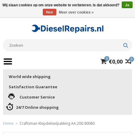
Wij slaan cookies op om onze website te verbeteren. Is dat akkoord?
Ja
Nee
Meer over cookies »
0
0
€0,00
World wide shipping
Satisfaction Guarantee
Customer Service
24/7 Online shopping
Home
Craftsman Klepdekselpakking AA.200.90080