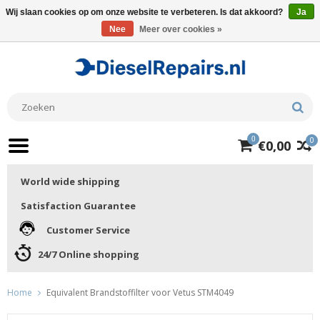
Wij slaan cookies op om onze website te verbeteren. Is dat akkoord?
Ja
Nee
Meer over cookies »
0
0
€0,00
World wide shipping
Satisfaction Guarantee
Customer Service
24/7 Online shopping
Home
Equivalent Brandstoffilter voor Vetus STM4049