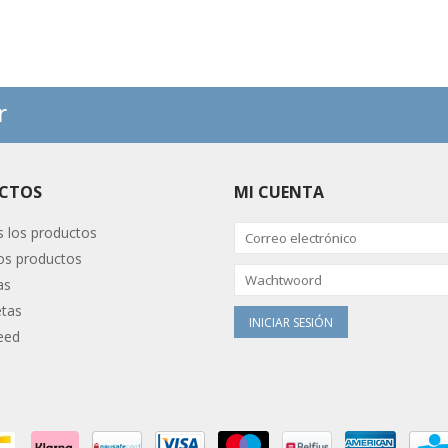
r
CTOS
MI CUENTA
 los productos
s productos
as
etas
eed