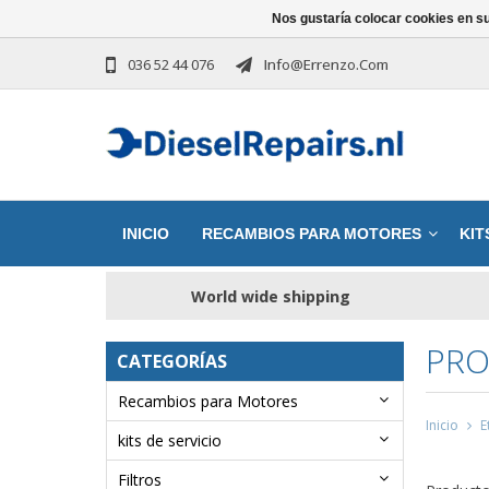
Nos gustaría colocar cookies en s
036 52 44 076
Info@errenzo.com
INICIO
RECAMBIOS PARA MOTORES
KIT
World wide shipping
PRO
CATEGORÍAS
Recambios para Motores
Inicio
E
kits de servicio
Filtros