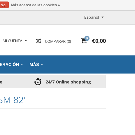
No
Más acerca de las cookies »
Español
0
€0,00
MI CUENTA
COMPARAR (0)
ERACIÓN
MÁS
ce
24/7 Online shopping
M 82'