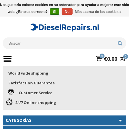
Nos gustaría colocar cookies en su ordenador para ayudar a mejorar este sitio
web. ¿Esto es correcto?
Sí
No
Más acerca de las cookies »
0
0
€0,00
World wide shipping
Satisfaction Guarantee
Customer Service
24/7 Online shopping
CATEGORÍAS