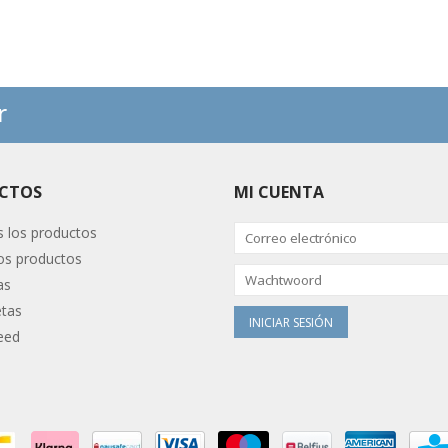
r
CTOS
MI CUENTA
 los productos
s productos
as
etas
eed