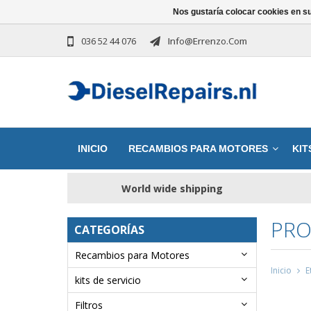
Nos gustaría colocar cookies en s
036 52 44 076
Info@errenzo.com
INICIO
RECAMBIOS PARA MOTORES
KIT
World wide shipping
PRO
CATEGORÍAS
Recambios para Motores
Inicio
E
kits de servicio
Filtros