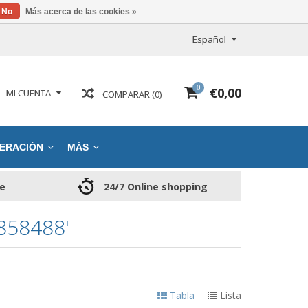
No
Más acerca de las cookies »
Español
0
€0,00
MI CUENTA
COMPARAR (0)
ERACIÓN
MÁS
ce
24/7 Online shopping
58488'
Tabla
Lista