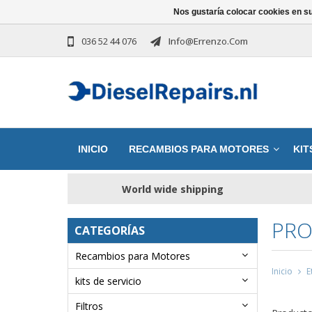
Nos gustaría colocar cookies en s
036 52 44 076
Info@errenzo.com
INICIO
RECAMBIOS PARA MOTORES
KIT
World wide shipping
PRO
CATEGORÍAS
Recambios para Motores
Inicio
E
kits de servicio
Filtros