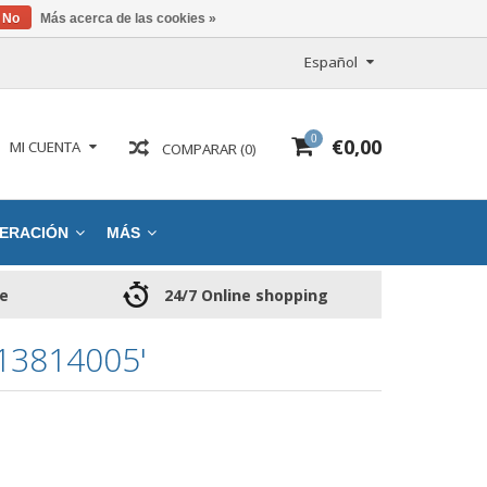
No
Más acerca de las cookies »
Español
0
€0,00
MI CUENTA
COMPARAR (0)
ERACIÓN
MÁS
ce
24/7 Online shopping
3814005'