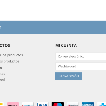
r
CTOS
MI CUENTA
 los productos
s productos
as
etas
eed