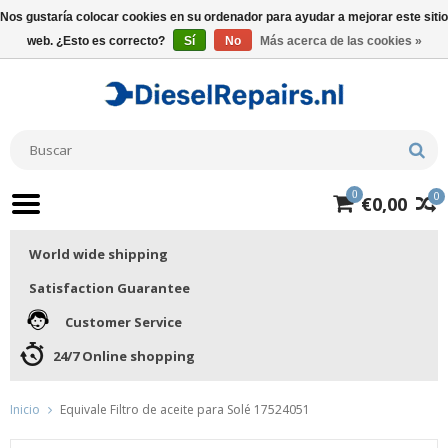
Nos gustaría colocar cookies en su ordenador para ayudar a mejorar este sitio
web. ¿Esto es correcto?
Sí
No
Más acerca de las cookies »
0
0
€0,00
World wide shipping
Satisfaction Guarantee
Customer Service
24/7 Online shopping
Inicio
Equivale Filtro de aceite para Solé 17524051