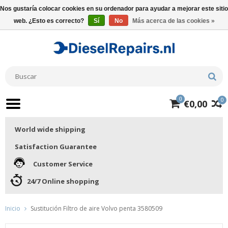
Nos gustaría colocar cookies en su ordenador para ayudar a mejorar este sitio
web. ¿Esto es correcto?
Sí
No
Más acerca de las cookies »
0
0
€0,00
World wide shipping
Satisfaction Guarantee
Customer Service
24/7 Online shopping
Inicio
Sustitución Filtro de aire Volvo penta 3580509