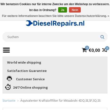
Wir benutzen Cookies nur für interne Zwecke um den Webshop zu verbessern.
Ist das in Ordnung?
Ja
Nein
Für weitere Informationen beachten Sie bitte unsere Datenschutzerklärung. »
0
0
€0,00
World wide shipping
Satisfaction Guarantee
Customer Service
24/7 Online shopping
Startseite
Äquivalenter Kraftstofffilter für Mitsubishi 4DQ,SE,SF,SQ,SS