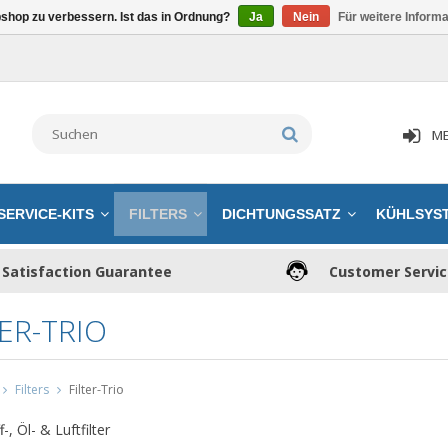
shop zu verbessern. Ist das in Ordnung?
Ja
Nein
Für weitere Inform
ME
SERVICE-KITS
FILTERS
DICHTUNGSSATZ
KÜHLSYS
Satisfaction Guarantee
Customer Servi
TER-TRIO
Filters
Filter-Trio
-, Öl- & Luftfilter