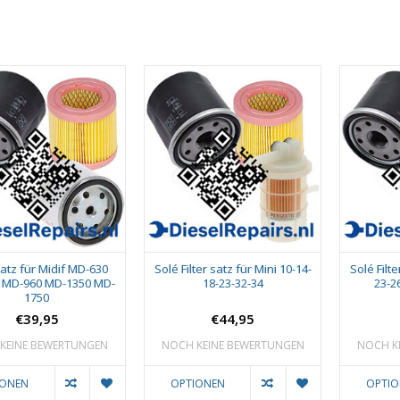
 satz für Midif MD-630
Solé Filter satz für Mini 10-14-
Solé Filte
 MD-960 MD-1350 MD-
18-23-32-34
23-2
1750
€39,95
€44,95
KEINE BEWERTUNGEN
NOCH KEINE BEWERTUNGEN
NOCH K
IONEN
OPTIONEN
OPTI