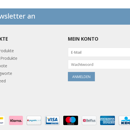
wsletter an
KTE
MEIN KONTO
Produkte
Produkte
bote
gworte
eed