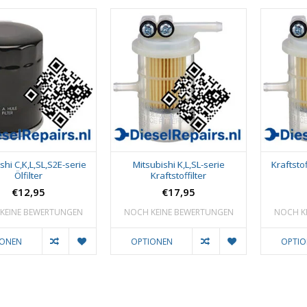
shi C,K,L,SL,S2E-serie
Mitsubishi K,L,SL-serie
Kraftstof
Ölfilter
Kraftstoffilter
€12,95
€17,95
KEINE BEWERTUNGEN
NOCH KEINE BEWERTUNGEN
NOCH K
IONEN
OPTIONEN
OPTI