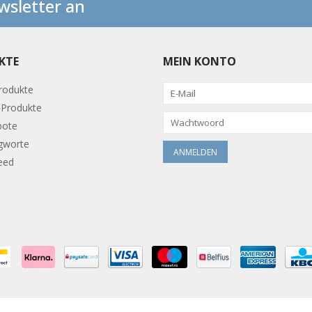
wsletter an
KTE
MEIN KONTO
Produkte
Produkte
bote
gworte
eed