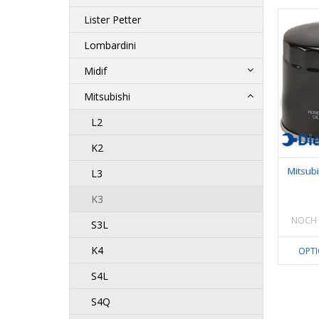
Lister Petter
Lombardini
Midif
Mitsubishi
L2
K2
Mitsubi
L3
K3
NOCH 
S3L
K4
OPT
S4L
S4Q