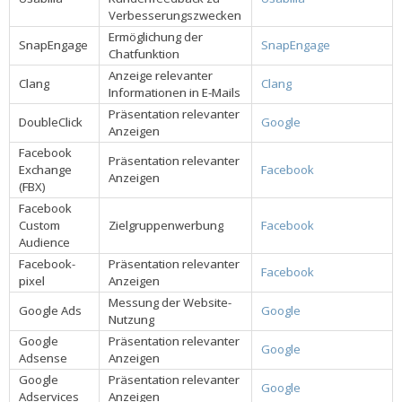
Verbesserungszwecken
Ermöglichung der
SnapEngage
SnapEngage
Chatfunktion
Anzeige relevanter
Clang
Clang
Informationen in E-Mails
Präsentation relevanter
DoubleClick
Google
Anzeigen
Facebook
Präsentation relevanter
Exchange
Facebook
Anzeigen
(FBX)
Facebook
Custom
Zielgruppenwerbung
Facebook
Audience
Facebook-
Präsentation relevanter
Facebook
pixel
Anzeigen
Messung der Website-
Google Ads
Google
Nutzung
Google
Präsentation relevanter
Google
Adsense
Anzeigen
Google
Präsentation relevanter
Google
Adservices
Anzeigen