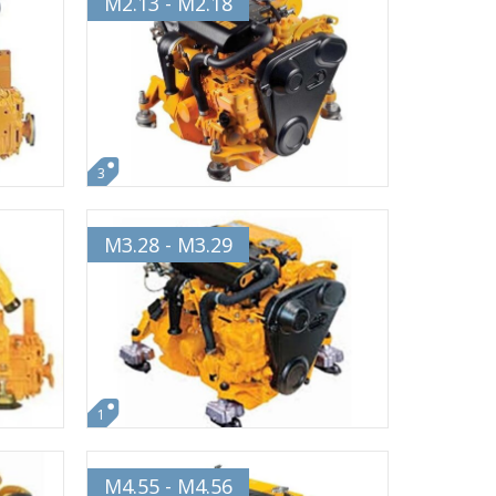
M2.13 - M2.18
3
M3.28 - M3.29
1
M4.55 - M4.56