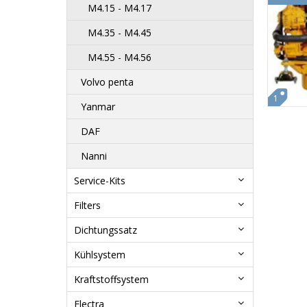
M4.15 - M4.17
M4.35 - M4.45
M4.55 - M4.56
Volvo penta
1
Yanmar
DAF
Nanni
Service-Kits
Filters
Dichtungssatz
Kühlsystem
Kraftstoffsystem
Electra