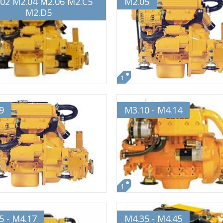
02 M2.04 M2.06 M2.C5
M2.05
M2.D5
1
9
M3.10 - M4.14
1
5 - M4.17
M4.35 - M4.45