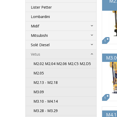
M2.
Lister Petter
Lombardini
Midif
Mitsubishi
1
Solé Diesel
Vetus
M3.0
M2.02 M2.04 M2.06 M2.C5 M2.D5
M2.05
M2.13 - M2.18
M3.09
1
M3.10 - M4.14
M3.28 - M3.29
M4.1