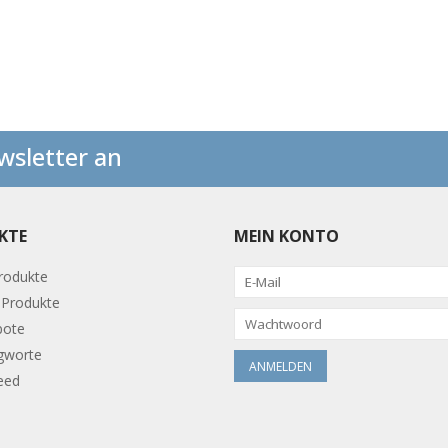
wsletter an
KTE
MEIN KONTO
Produkte
Produkte
bote
gworte
eed