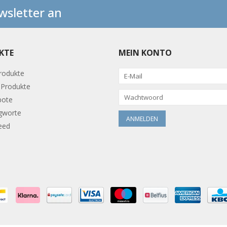
wsletter an
KTE
MEIN KONTO
Produkte
Produkte
bote
gworte
eed