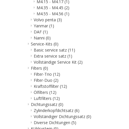
M4.15 - M4.17
(1)
M4.35 - M4.45
(2)
M4.55 - M4.56
(1)
Volvo penta
(3)
Yanmar
(1)
DAF
(1)
Nanni
(0)
Service-Kits
(0)
Basic service satz
(11)
Extra service satz
(1)
Vollständige Service Kit
(2)
Filters
(0)
Filter-Trio
(12)
Filter-Duo
(2)
Kraftstoffilter
(12)
Ölfilters
(12)
Luftfilters
(12)
Dichtungssatz
(0)
Zylinderkopfdichtsatz
(6)
Vollständiger Dichtungssatz
(0)
Diverse Dichtungen
(5)
Kühlsystem
(0)